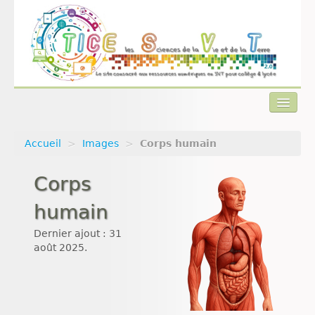
Accueil
>
Images
>
Corps humain
Actualités
Corps
Plan du site
humain
Qui sommes-nous ?
Dernier ajout : 31
Contact
août 2025.