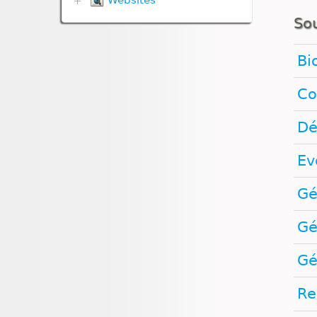
Websites
Univers et planètes
Biologie
So
Climat
Esprit critique
Bi
Evolution humaine
Géologie
Médias
Co
Pédagogie
Santé
Dé
Sexualité
Vulgarisation scientifique
Ev
Égalité filles‑garçons
Gé
Gé
Gé
Re