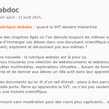
ebdoc
ier ajout : 31 août 2025.
rubrique webdoc
: quand la SVT devient interactive
e des chapitres figés où l’on déroule toujours les mêmes 
e d’immerger vos élèves dans une document scientifique en
uent, explorent et découvrent par eux-mêmes ?
e nouvelle : la rubrique webdoc est là pour ça.
 vous trouverez une sélection de webdocuments et webdocum
êtes multimédias, explorations virtuelles… Autant de form
nte et de donner aux élèves un rôle actif dans leur apprent
 les documents qu’on lit d’un œil distrait : place à des par
elle porte. Parce qu’apprendre la SVT, ce n’est pas seuleme
 une histoire scientifique.
rcourir sans modération pour des cours plus captivants… e