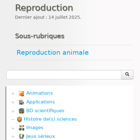
Reproduction
Dernier ajout : 14 juillet 2025.
Sous-rubriques
Reproduction animale
Animations
Applications
Biodiversité
Communication hormonale
BD scientifiques
Biodiversité
Communication nerveuse
Communication hormonale
Histoire de(s) sciences
Biodiversité
Corps humain
Communication nerveuse
Corps humain
Défense immunitaire
Images
Corps humain
Divers
Divers
Défense immunitaire
Jeux sérieux
Corps humain
Evolution
Génétique