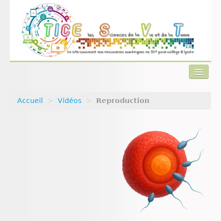
Accueil
>
Vidéos
>
Reproduction
Actualités
Plan du site
Qui sommes-nous ?
Contact