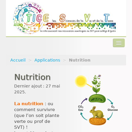
Accueil
>
Applications
>
Nutrition
Actualités
Nutrition
Plan du site
Dernier ajout : 27 mai
Qui sommes-nous ?
2025.
Contact
La nutrition
: ou
comment survivre
(que l’on soit plante
verte ou prof de
SVT) !