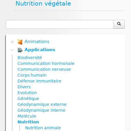
Nutrition végétale
Animations
Applications
Biodiversité
Communication hormonale
Biodiversité
Communication nerveuse
Communication hormonale
Corps humain
Communication nerveuse
Défense immunitaire
Corps humain
Divers
Défense immunitaire
Génétique
Divers
Géodynamique externe
Evolution
Géodynamique interne
Génétique
Nutrition
Géodynamique externe
Nutrition animale
Géodynamique interne
Nutrition végétale
Molécule
Reproduction
Nutrition
Reproduction animale
Nutrition animale