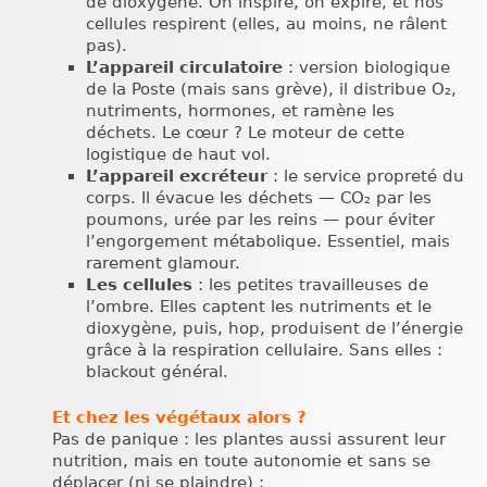
de dioxygène. On inspire, on expire, et nos
cellules respirent (elles, au moins, ne râlent
pas).
L’appareil circulatoire
: version biologique
de la Poste (mais sans grève), il distribue O₂,
nutriments, hormones, et ramène les
déchets. Le cœur ? Le moteur de cette
logistique de haut vol.
L’appareil excréteur
: le service propreté du
corps. Il évacue les déchets — CO₂ par les
poumons, urée par les reins — pour éviter
l’engorgement métabolique. Essentiel, mais
rarement glamour.
Les cellules
: les petites travailleuses de
l’ombre. Elles captent les nutriments et le
dioxygène, puis, hop, produisent de l’énergie
grâce à la respiration cellulaire. Sans elles :
blackout général.
Et chez les végétaux alors ?
Pas de panique : les plantes aussi assurent leur
nutrition, mais en toute autonomie et sans se
déplacer (ni se plaindre) :