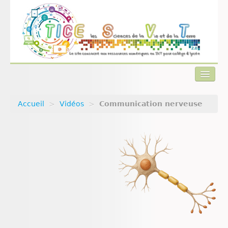
Accueil
>
Vidéos
>
Communication nerveuse
Actualités
Plan du site
Qui sommes-nous ?
Contact