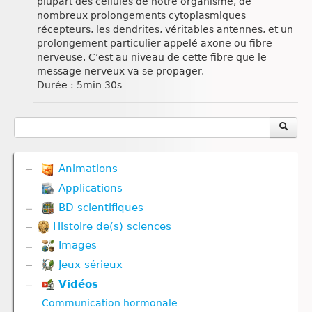
plupart des cellules de notre organisme, de
nombreux prolongements cytoplasmiques
récepteurs, les dendrites, véritables antennes, et un
prolongement particulier appelé axone ou fibre
nerveuse. C’est au niveau de cette fibre que le
message nerveux va se propager.
Durée : 5min 30s
Animations
Applications
Biodiversité
Communication hormonale
BD scientifiques
Biodiversité
Communication nerveuse
Communication hormonale
Histoire de(s) sciences
Biodiversité
Corps humain
Communication nerveuse
Corps humain
Défense immunitaire
Images
Corps humain
Divers
Divers
Défense immunitaire
Jeux sérieux
Corps humain
Evolution
Génétique
Divers
Géodynamique externe et Climat
Vidéos
Biodiversité
Géodynamique externe
Evolution
Géodynamique interne
Défense immunitaire
Géodynamique interne
Communication hormonale
Génétique
Gestes techniques
Divers