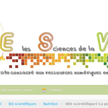
Qui sommes-nous ?
Contact
l
>
BD scientifiques
>
Nutrition
>
(BD scientifique) La p