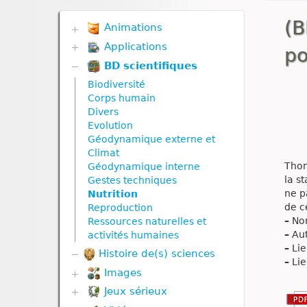
(B
Animations
Applications
Biodiversité
po
Communication hormonale
BD scientifiques
Biodiversité
Communication nerveuse
Communication hormonale
Biodiversité
Corps humain
Communication nerveuse
Corps humain
Défense immunitaire
Corps humain
Divers
Divers
Défense immunitaire
Evolution
Génétique
Divers
Géodynamique externe et
Géodynamique externe
Evolution
Climat
Géodynamique interne
Génétique
Thom
Géodynamique interne
Nutrition
Géodynamique externe
la s
Gestes techniques
Nutrition animale
Géodynamique interne
ne p
Nutrition
Nutrition végétale
Molécule
de c
Reproduction
Reproduction
Nutrition
–
Nom
Ressources naturelles et
Reproduction animale
Nutrition animale
–
Aut
activités humaines
Reproduction végétale
Nutrition végétale
–
Lie
Histoire de(s) sciences
Ressources naturelles et
–
Lie
Reproduction
Images
pollution
Reproduction animale
Reproduction végétale
Jeux sérieux
Corps humain