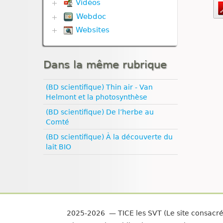
Univers et planètes
Vidéos
Biodiversité
Défense immunitaire
Webdoc
Communication hormonale
Divers
Communication nerveuse
Websites
Biodiversité
Evolution
Corps humain
Communication nerveuse
Géodynamique externe
Biologie
Défense immunitaire
Défense immunitaire
Géodynamique interne
Climat
Génétique
Evolution
Nutrition
Dans la même rubrique
Esprit critique
Nutrition
Génétique
Nutrition animale
Evolution humaine
Nutrition animale
Géodynamique externe
Nutrition végétale
Géologie
(BD scientifique) Thin air - Van
Reproduction
Géodynamique interne
Médias
Ressources naturelles et
Helmont et la photosynthèse
Reproduction animale
Ressources naturelles et
Pédagogie
pollution
pollution
(BD scientifique) De l’herbe au
Santé
Comté
Sexualité
Vulgarisation scientifique
(BD scientifique) À la découverte du
Égalité filles‑garçons
lait BIO
2025-2026 — TICE les SVT (Le site consacr