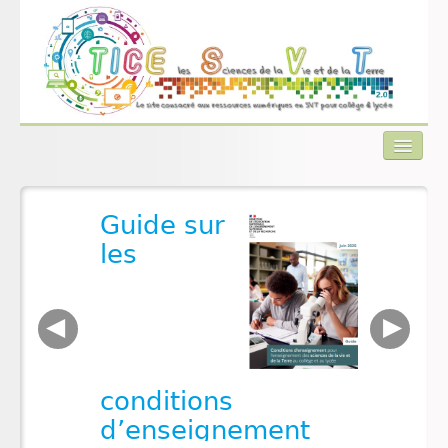
Guide sur
Actualités
les
Plan du site
Qui sommes-nous ?
◀
▶
Contact
conditions
d’enseignement