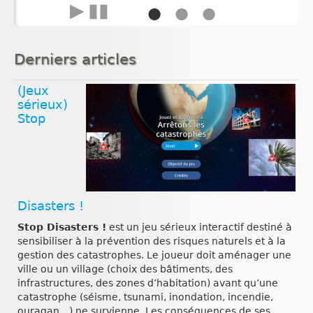
pour
●
●
●
▶
▮▮
l’enseignement des
SVT au collège et
Derniers articles
au lycée
(Jeux
Ce guide, accompagné de ses
sérieux)
annexes, vise à accompagner
Stop
les équipes pédagogiques pour
l’enseignement des sciences de
la vie et de la Terre. Il (…)
Disasters !
Stop Disasters !
est un jeu sérieux interactif destiné à
sensibiliser à la prévention des risques naturels et à la
gestion des catastrophes. Le joueur doit aménager une
ville ou un village (choix des bâtiments, des
infrastructures, des zones d’habitation) avant qu’une
catastrophe (séisme, tsunami, inondation, incendie,
ouragan…) ne survienne. Les conséquences de ses